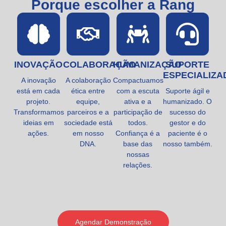
Porque escolher a Rang
INOVAÇÃO
COLABORAÇÃO
HUMANIZAÇÃO
SUPORTE
ESPECIALIZA
A inovação
A colaboração
Compactuamos
está em cada
ética entre
com a escuta
Suporte ágil e
projeto.
equipe,
ativa e a
humanizado. O
Transformamos
parceiros e a
participação de
sucesso do
ideias em
sociedade está
todos.
gestor e do
ações.
em nosso
Confiança é a
paciente é o
DNA.
base das
nosso também.
nossas
relações.
Agendar Demonstração