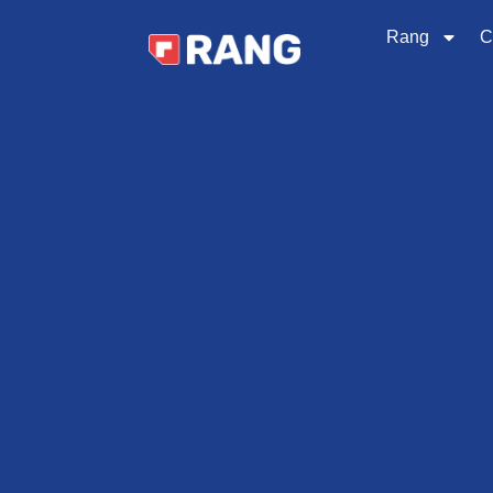
Rang
C