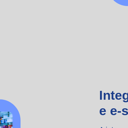
Inte
e e-