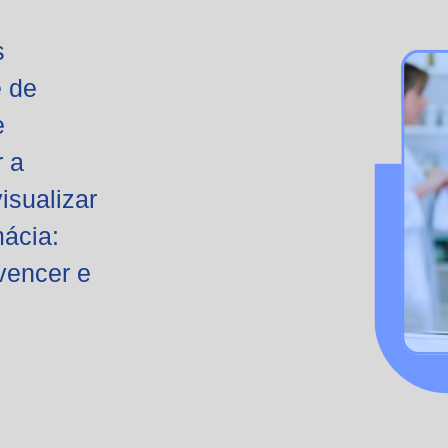
s
 de
e
r a
isualizar
mácia:
vencer e