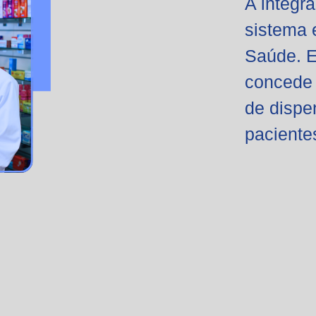
A integr
sistema 
Saúde. E
concede 
de disp
paciente