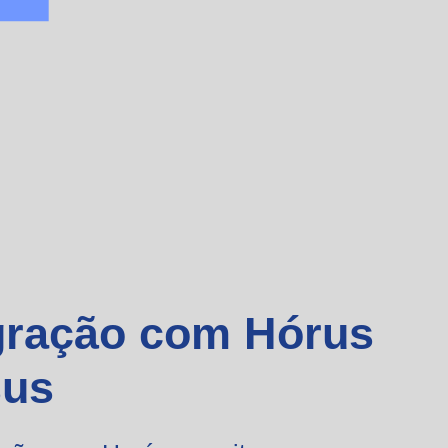
gração com Hórus
sus