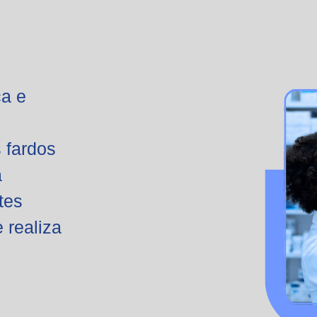
a e
 fardos
a
tes
 realiza
.