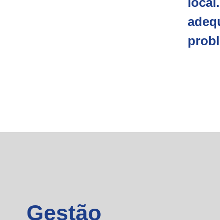
loca
adequ
probl
Gestão