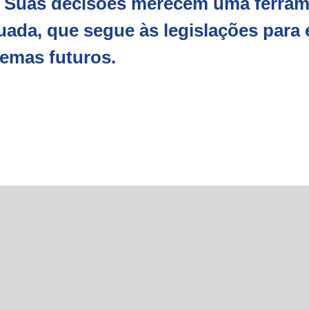
l. Suas decisões merecem uma ferra
ada, que segue às legislações para e
emas futuros.