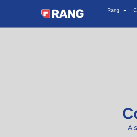
Rang
C
C
A s